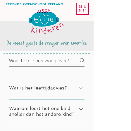
ERKENDE ZWEMSCHOOL ZEELAND
ME
NU
De meest gestelde vragen over zwemles
Wat is het leeftijdadvies?
De adviesleeftijd om te starten met
zwemles voor het A-diploma is vijf
Waarom leert het ene kind
sneller dan het andere kind?
jaar. Er zijn ouders die liever eerder
willen starten met zwemles, namelijk
Kinderen kunnen leren zwemmen,
als hun kind vier of zelfs drie jaar is.